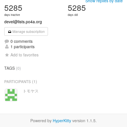
Show replies by date
5285
5285
days inactive
days old
devel@lists.po4a.org
Manage subscription
0 comments
1 participants
Add to favorites
TAGS
(0)
(1)
PARTICIPANTS
トモヤス
Powered by
HyperKitty
version 1.1.5.