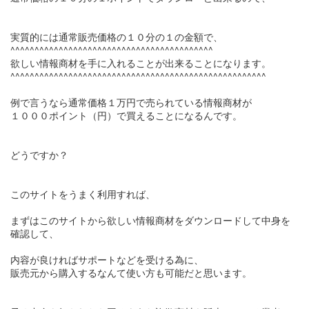
実質的には通常販売価格の１０分の１の金額で、
^^^^^^^^^^^^^^^^^^^^^^^^^^^^^^^^^^^^^^^^^^
欲しい情報商材を手に入れることが出来ることになります。
^^^^^^^^^^^^^^^^^^^^^^^^^^^^^^^^^^^^^^^^^^^^^^^^^^^^^
例で言うなら通常価格１万円で売られている情報商材が
１０００ポイント（円）で買えることになるんです。
どうですか？
このサイトをうまく利用すれば、
まずはこのサイトから欲しい情報商材をダウンロードして中身を
確認して、
内容が良ければサポートなどを受ける為に、
販売元から購入するなんて使い方も可能だと思います。