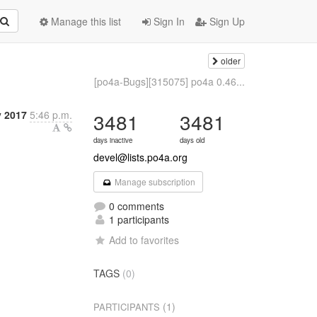
Manage this list
Sign In
Sign Up
older
[po4a-Bugs][315075] po4a 0.46...
y 2017
5:46 p.m.
3481
3481
days inactive
days old
devel@lists.po4a.org
Manage subscription
0 comments
1 participants
Add to favorites
TAGS
(0)
(1)
PARTICIPANTS