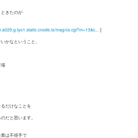
！ときたのが
.a029.g.tyo1.static.cnode.io/mag/cs.cgi?m=13&c...
]
ないかなということ。
市場
なるだけなことを
るのだと思います。
企業は不得手で